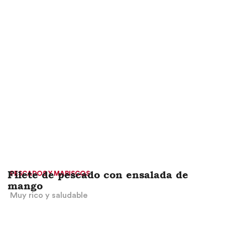
Haz clic aquí
Filete de pescado con ensalada de
PESCADOS Y MARISCOS
mango
Muy rico y saludable