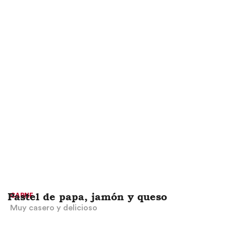
Haz clic aquí
Pastel de papa, jamón y queso
CARNE
Muy casero y delicioso