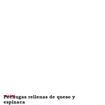
Haz clic aquí
Pechugas rellenas de queso y
CARNE
espinaca